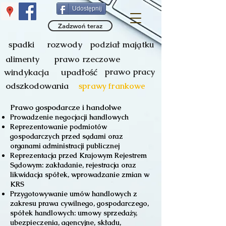
Udostępnij
Zadzwoń teraz
spadki
rozwody
podział majątku
alimenty
prawo rzeczowe
prawo pracy
windykacja
upadłość
odszkodowania
sprawy frankowe
Prawo gospodarcze i handolwe
Prowadzenie negocjacji handlowych
Reprezentowanie podmiotów
gospodarczych przed sądami oraz
organami administracji publicznej
Reprezentacja przed Krajowym Rejestrem
Sądowym: zakładanie, rejestracja oraz
likwidacja spółek, wprowadzanie zmian w
KRS
Przygotowywanie umów handlowych z
zakresu prawa cywilnego, gospodarczego,
spółek handlowych: umowy sprzedaży,
ubezpieczenia, agencyjne, składu,