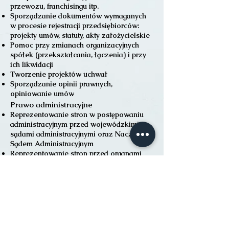
przewozu, franchisingu itp.
Sporządzanie dokumentów wymaganych
w procesie rejestracji przedsiębiorców:
projekty umów, statuty, akty założycielskie
Pomoc przy zmianach organizacyjnych
spółek (przekształcania, łączenia) i przy
ich likwidacji
Tworzenie projektów uchwał
Sporządzanie opinii prawnych,
opiniowanie umów
Prawo administracyjne
Reprezentowanie stron w postępowaniu
administracyjnym przed wojewódzkimi
sądami administracyjnymi oraz Naczelnym
Sądem Administracyjnym
Reprezentowanie stron przed organami
administracji państwowej i samorządowej,
a także na rozprawach administracyjnych
Przygotowywanie wniosków, w tym
dowodowych, odwołań, skarg
Uzyskiwanie decyzji administracyjnych:
pozwolenie na budowę, użytkowanie
obiektu itd.